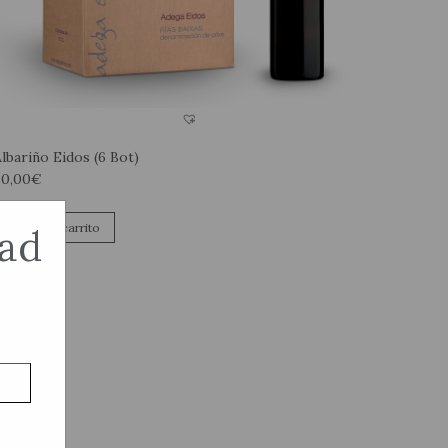
lbariño Eidos (6 Bot)
60,00
€
Añadir al carrito
dad