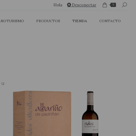
Buscar:
Buscar:
Hola
Hola
Desconectar
Desconectar
0
0
ENOTURISMO
ENOTURISMO
PRODUCTOS
PRODUCTOS
TIENDA
TIENDA
CONTACTO
CONTACTO