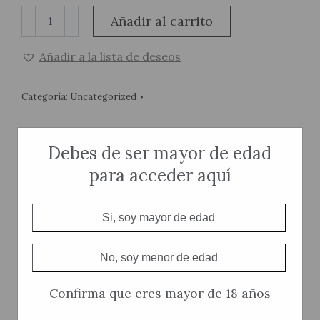
Albariño
Añadir al carrito
Contraaparede
(1
Añadir a la lista de deseos
Bot)
cantidad
Categoría:
Uncategorized
Debes de ser mayor de edad
para acceder aquí
Información adicional
Si, soy mayor de edad
Peso
2,03 kg
No, soy menor de edad
Confirma que eres mayor de 18 años