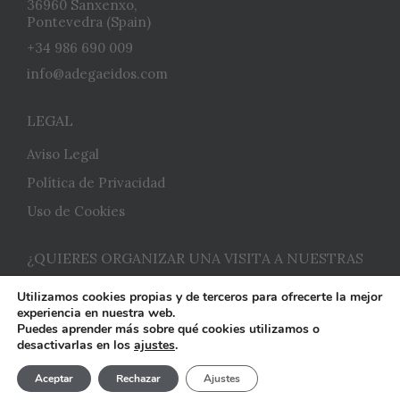
36960 Sanxenxo,
Pontevedra (Spain)
+34 986 690 009
info@adegaeidos.com
LEGAL
Aviso Legal
Política de Privacidad
Uso de Cookies
¿QUIERES ORGANIZAR UNA VISITA A NUESTRAS
INSTALACIONES?
Utilizamos cookies propias y de terceros para ofrecerte la mejor
experiencia en nuestra web.
Consúltanos
Puedes aprender más sobre qué cookies utilizamos o
desactivarlas en los
ajustes
.
Adega Eidos © 2020 -
Acuarel.es
Aceptar
Rechazar
Ajustes