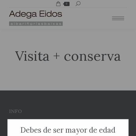
Buscar:
0
Visita + conserva
INFO
Condiciones de Venta
Debes de ser mayor de edad
Formas de Pago