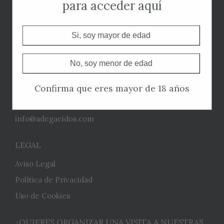
para acceder aquí
Devoluciones
Envíos
Si, soy mayor de edad
DONDE ESTAMOS
No, soy menor de edad
Padriñan, 65
36960 Sanxenxo,
Confirma que eres mayor de 18 años
Pontevedra (Spain)
+34 986 690 009
info@adegaeidos.com
LEGAL
Aviso Legal
Política de Privacidad
Uso de Cookies
¿QUIERES ORGANIZAR UNA VISITA A NUESTRAS