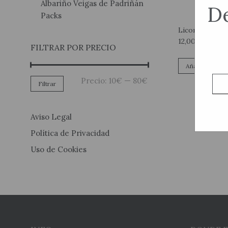
Albariño Veigas de Padriñán
De
Packs
Licor de Crema
12,00
€
FILTRAR POR PRECIO
Añadir al carri
Precio
Precio
Precio:
10€
—
80€
Filtrar
mínimo
máximo
Aviso Legal
Política de Privacidad
Uso de Cookies