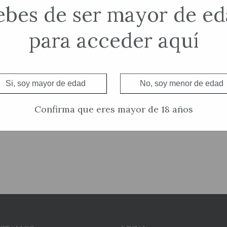
bes de ser mayor de e
 Eidos (1 Bot)
Licor de Crema Eidos (6 Bot)
para acceder aquí
72,00
€
to
Añadir al carrito
Si, soy mayor de edad
No, soy menor de edad
Confirma que eres mayor de 18 años