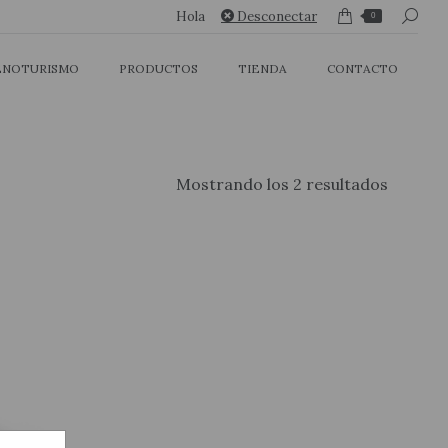
Buscar:
Buscar:
Hola
Hola
Desconectar
Desconectar
0
0
ENOTURISMO
ENOTURISMO
PRODUCTOS
PRODUCTOS
TIENDA
TIENDA
CONTACTO
CONTACTO
Mostrando los 2 resultados