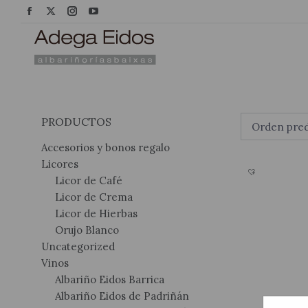
Facebook
Facebook
X
X
Instagram
Instagram
YouTube
YouTube
page
page
page
page
page
page
page
page
opens
opens
opens
opens
opens
opens
opens
opens
in
in
in
in
in
in
in
in
new
new
new
new
new
new
new
new
window
window
window
window
window
window
window
window
PRODUCTOS
Accesorios y bonos regalo
Licores
Licor de Café
Licor de Crema
Licor de Hierbas
Orujo Blanco
Uncategorized
Vinos
Albariño Eidos Barrica
Albariño Eidos de Padriñán