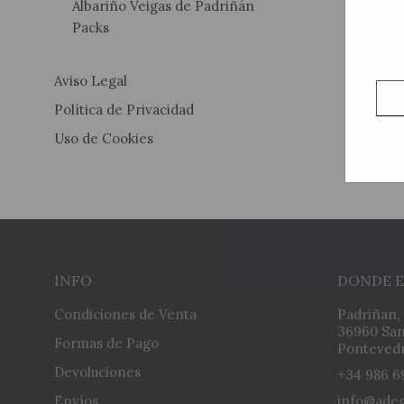
Albariño Veigas de Padriñán
Packs
Aviso Legal
Política de Privacidad
Uso de Cookies
INFO
DONDE 
Condiciones de Venta
Padriñan,
36960 San
Formas de Pago
Pontevedr
Devoluciones
+34 986 6
Envíos
info@ade