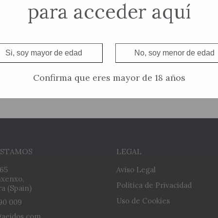
para acceder aquí
Si, soy mayor de edad
No, soy menor de edad
Confirma que eres mayor de 18 años
ESTAMOS
LEGAL
 65
Aviso Legal
xenxo,
Política de Privacidad
a (Spain)
Uso de Cookies
90 009
gaeidos.com