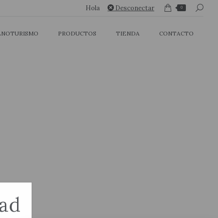
Buscar:
Hola
Desconectar
0
ENOTURISMO
PRODUCTOS
TIENDA
CONTACTO
dad